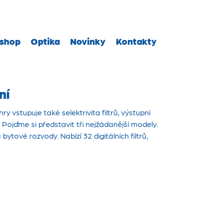
shop
Optika
Novinky
Kontakty
ní
y vstupuje také selektrivita filtrů, výstupní
ojďme si představit tři nejžádanější modely.
tové rozvody. Nabízí 32 digitálních filtrů,