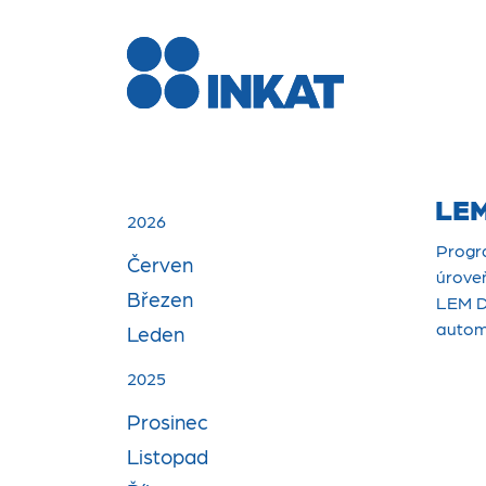
LEM
2026
Progra
Červen
úroveň
Březen
LEM DS
automa
Leden
2025
Prosinec
Listopad