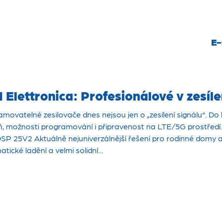
E-
 Elettronica: Profesionálové v zesíle
movatelné zesilovače dnes nejsou jen o „zesílení signálu“. Do hr
, možnosti programování i připravenost na LTE/5G prostředí. P
P 25V2 Aktuálně nejuniverzálnější řešení pro rodinné domy a by
tické ladění a velmi solidní…